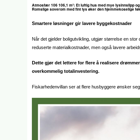
Atmosfær 106 106,1 m²:
Et luftig hus med mye lysinnslipp og
Romslige soverom med fint lys øker den hjemmekoselige følels
Smartere løsninger gir lavere byggekostnader
Når det gjelder boligutvikling, utgjør størrelse en st
reduserte materialkostnader, men også lavere arbeid
Dette gjør det lettere for flere å realisere drømme
overkommelig totalinvestering.
Fiskarhedenvillan ser at flere husbyggere ønsker seg 