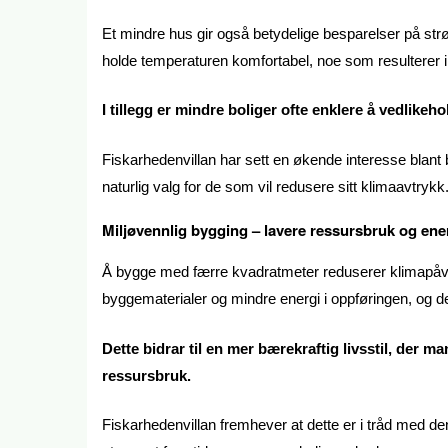
Et mindre hus gir også betydelige besparelser på str
holde temperaturen komfortabel, noe som resulterer i
I tillegg er mindre boliger ofte enklere å vedlikeh
Fiskarhedenvillan har sett en økende interesse blant b
naturlig valg for de som vil redusere sitt klimaavtrykk
Miljøvennlig bygging – lavere ressursbruk og ene
Å bygge med færre kvadratmeter reduserer klimapåvir
byggematerialer og mindre energi i oppføringen, og de k
Dette bidrar til en mer bærekraftig livsstil, der
ressursbruk.
Fiskarhedenvillan fremhever at dette er i tråd med den