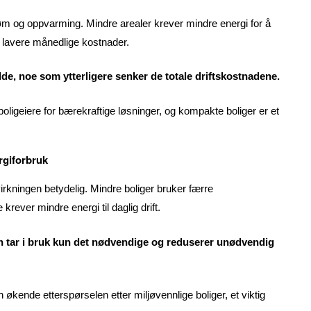
øm og oppvarming. Mindre arealer krever mindre energi for å
 lavere månedlige kostnader.
olde, noe som ytterligere senker de totale driftskostnadene.
oligeiere for bærekraftige løsninger, og kompakte boliger er et
.
rgiforbruk
kningen betydelig. Mindre boliger bruker færre
rever mindre energi til daglig drift.
 man tar i bruk kun det nødvendige og reduserer unødvendig
 økende etterspørselen etter miljøvennlige boliger, et viktig