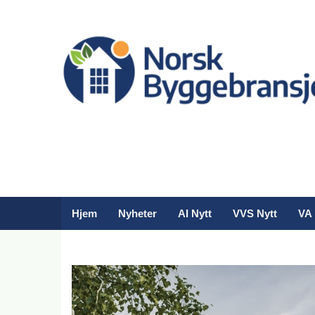
Hjem
Nyheter
AI Nytt
VVS Nytt
VA 