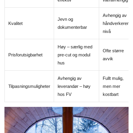
Avhengig av
Jevn og
Kvalitet
håndverkerens
dokumenterbar
nivå
Høy – særlig med
Ofte større
Prisforutsigbarhet
pre-cut og modul
avvik
hus
Avhengig av
Fullt mulig,
Tilpasningsmuligheter
leverandør – høy
men mer
hos FV
kostbart