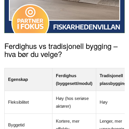
Ferdighus vs tradisjonell bygging –
hva bør du velge?
Ferdighus
Tradisjonell
Egenskap
(byggesett/modul)
plassbygging
Høy (hos seriøse
Fleksibilitet
Høy
aktører)
Kortere, mer
Lenger, mer
Byggetid
effektiv
væravhengig