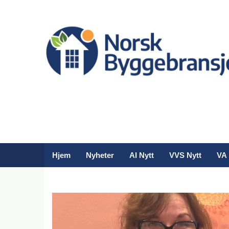
Hjem
Nyheter
AI Nytt
VVS Nytt
VA 