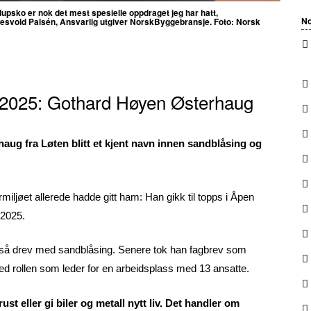
ryllupsko er nok det mest spesielle oppdraget jeg har hatt,
No
esvold Palsén, Ansvarlig utgiver NorskByggebransje. Foto: Norsk
 2025: Gothard Høyen Østerhaug
haug fra Løten blitt et kjent navn innen sandblåsing og
iljøet allerede hadde gitt ham: Han gikk til topps i Åpen
 2025.
m også drev med sandblåsing. Senere tok han fagbrev som
ed rollen som leder for en arbeidsplass med 13 ansatte.
t eller gi biler og metall nytt liv. Det handler om