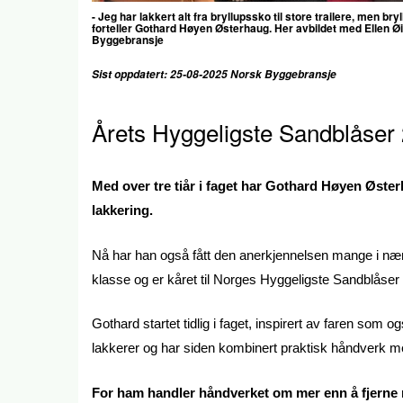
- Jeg har lakkert alt fra bryllupssko til store trailere, men b
forteller
Gothard Høyen Østerhaug. Her avbildet med Ellen Øi
Byggebransje
Sist oppdatert: 25-08-2025 Norsk Byggebransje
Årets Hyggeligste Sandblåser
Med over tre tiår i faget har Gothard Høyen Øster
lakkering.
Nå har han også fått den anerkjennelsen mange i nærm
klasse og er kåret til Norges Hyggeligste Sandblåser
Gothard startet tidlig i faget, inspirert av faren so
lakkerer og har siden kombinert praktisk håndverk m
For ham handler håndverket om mer enn å fjerne rus