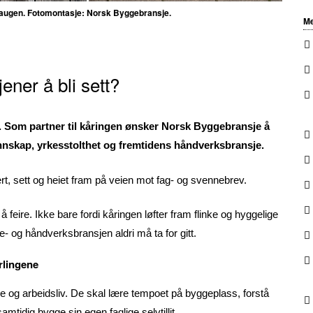
haugen. Fotomontasje: Norsk Byggebransje.
Me
ener å bli sett?
6. Som partner til kåringen ønsker Norsk Byggebransje å
nnskap, yrkesstolthet og fremtidens håndverksbransje.
nert, sett og heiet fram på veien mot fag- og svennebrev.
 feire. Ikke bare fordi kåringen løfter fram flinke og hyggelige
 og håndverksbransjen aldri må ta for gitt.
ærlingene
e og arbeidsliv. De skal lære tempoet på byggeplass, forstå
mtidig bygge sin egen faglige selvtillit.