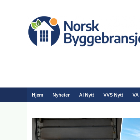
Hjem
Nyheter
AI Nytt
VVS Nytt
VA 