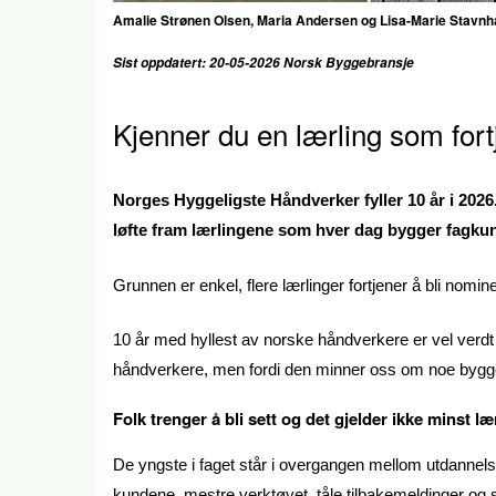
Amalie Strønen Olsen,
Maria Andersen og
Lisa-Marie Stavn
Sist oppdatert: 20-05-2026 Norsk Byggebransje
Kjenner du en lærling som fortj
Norges Hyggeligste Håndverker fyller 10 år i 202
løfte fram lærlingene som hver dag bygger fagku
Grunnen er enkel, flere lærlinger fortjener å bli nomi
10 år med hyllest av norske håndverkere er vel verdt å
håndverkere, men fordi den minner oss om noe bygge-
Folk trenger å bli sett og det gjelder ikke minst l
De yngste i faget står i overgangen mellom utdannels
kundene, mestre verktøyet, tåle tilbakemeldinger og sa