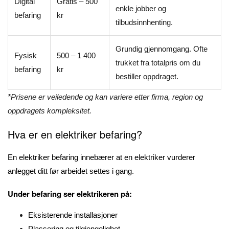
Digital
Gratis – 500
enkle jobber og
befaring
kr
tilbudsinnhenting.
Grundig gjennomgang. Ofte
Fysisk
500 – 1 400
trukket fra totalpris om du
befaring
kr
bestiller oppdraget.
*Prisene er veiledende og kan variere etter firma, region og
oppdragets kompleksitet.
Hva er en elektriker befaring?
En elektriker befaring innebærer at en elektriker vurderer
anlegget ditt før arbeidet settes i gang.
Under befaring ser elektrikeren på:
Eksisterende installasjoner
Plassering og tilgjengelighet