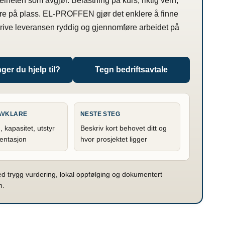
 helheten som avgjør. Belastning på kurs, riktig vern,
re på plass. EL-PROFFEN gjør det enklere å finne
krive leveransen ryddig og gjennomføre arbeidet på
ger du hjelp til?
Tegn bedriftsavtale
 AVKLARE
NESTE STEG
, kapasitet, utstyr
Beskriv kort behovet ditt og
entasjon
hvor prosjektet ligger
trygg vurdering, lokal oppfølging og dokumentert
n.