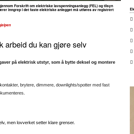
 gjennom Forskrift om elektriske lavspenningsanlegg (FEL) og tilsyn
El
rer inngrep i det faste elektriske anlegget må utføres av
registrert
hjelpen
sk arbeid du kan gjøre selv
aver på elektrisk utstyr, som å bytte deksel og montere
ikkontakter, brytere, dimmere, downlights/spotter med fast
dokumenteres.
selv, men lovverket setter klare grenser.