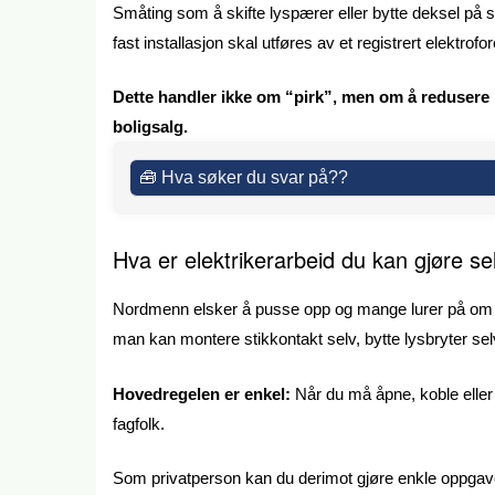
Småting som å skifte lyspærer eller bytte deksel på s
fast installasjon skal utføres av et registrert elektrof
Dette handler ikke om “pirk”, men om å redusere r
boligsalg.
🧰 Hva søker du svar på??
Hva er elektrikerarbeid du kan gjøre se
Nordmenn elsker å pusse opp og mange lurer på om d
man kan montere stikkontakt selv, bytte lysbryter selv 
Hovedregelen er enkel:
Når du må åpne, koble eller 
fagfolk.
Som privatperson kan du derimot gjøre enkle oppgaver 