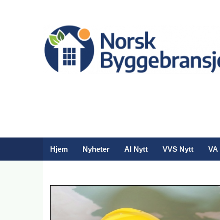
Hjem
Nyheter
AI Nytt
VVS Nytt
VA 