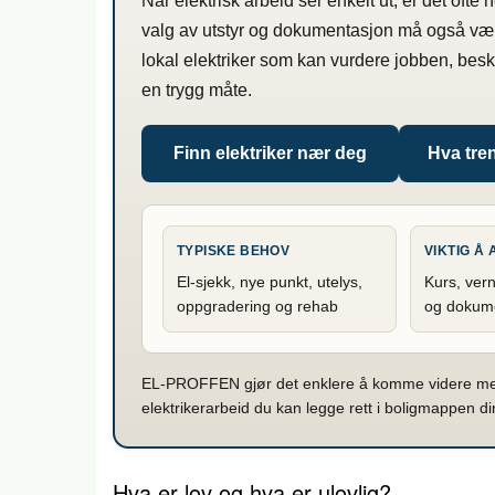
Når elektrisk arbeid ser enkelt ut, er det ofte
valg av utstyr og dokumentasjon må også væ
lokal elektriker som kan vurdere jobben, bes
en trygg måte.
Finn elektriker nær deg
Hva tren
TYPISKE BEHOV
VIKTIG Å
El-sjekk, nye punkt, utelys,
Kurs, vern
oppgradering og rehab
og dokum
EL-PROFFEN gjør det enklere å komme videre med 
elektrikerarbeid du kan legge rett i boligmappen di
Hva er lov og hva er ulovlig?