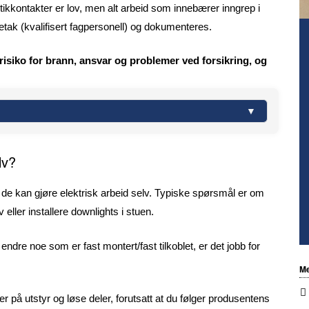
tikkontakter er lov, men alt arbeid som innebærer inngrep i
oretak (kvalifisert fagpersonell) og dokumenteres.
isiko for brann, ansvar og problemer ved forsikring, og
lv?
e kan gjøre elektrisk arbeid selv. Typiske spørsmål er om
eller installere downlights i stuen.
endre noe som er fast montert/fast tilkoblet, er det jobb for
Me
på utstyr og løse deler, forutsatt at du følger produsentens