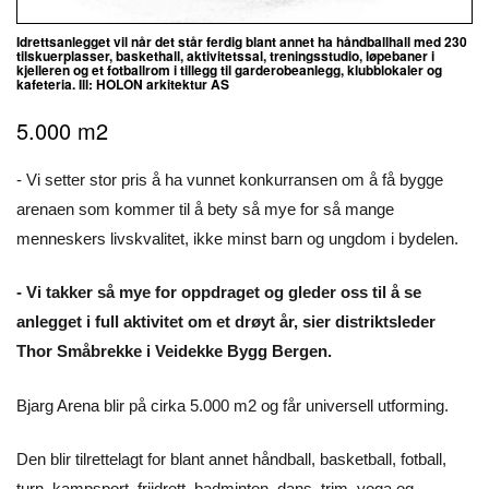
Idrettsanlegget vil når det står ferdig blant annet ha håndballhall med 230
tilskuerplasser, baskethall, aktivitetssal, treningsstudio, løpebaner i
kjelleren og et fotballrom i tillegg til garderobeanlegg, klubblokaler og
kafeteria. Ill: HOLON arkitektur AS
5.000 m2
- Vi setter stor pris å ha vunnet konkurransen om å få bygge
arenaen som kommer til å bety så mye for så mange
menneskers livskvalitet, ikke minst barn og ungdom i bydelen.
- Vi takker så mye for oppdraget og gleder oss til å se
anlegget i full aktivitet om et drøyt år, sier distriktsleder
Thor Småbrekke i Veidekke Bygg Bergen.
Bjarg Arena blir på cirka 5.000 m2 og får universell utforming.
Den blir tilrettelagt for blant annet håndball, basketball, fotball,
turn, kampsport, friidrett, badminton, dans, trim, yoga og