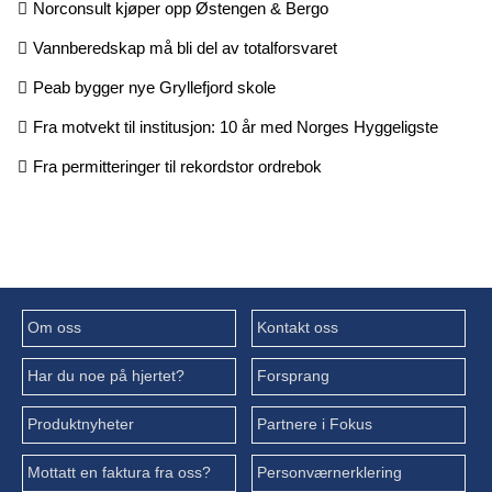
Norconsult kjøper opp Østengen & Bergo
Vannberedskap må bli del av totalforsvaret
Peab bygger nye Gryllefjord skole
Fra motvekt til institusjon: 10 år med Norges Hyggeligste
Fra permitteringer til rekordstor ordrebok
Om oss
Kontakt oss
Har du noe på hjertet?
Forsprang
Produktnyheter
Partnere i Fokus
Mottatt en faktura fra oss?
Personværnerklering