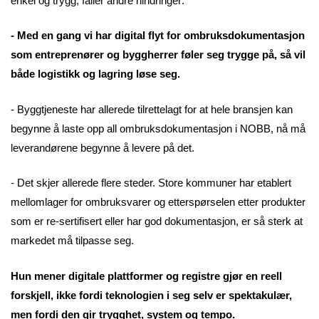
enkel og trygg, faller andre hindringer:
- Med en gang vi har digital flyt for ombruksdokumentasjon
som entreprenører og byggherrer føler seg trygge på, så vil
både logistikk og lagring løse seg.
- Byggtjeneste har allerede tilrettelagt for at hele bransjen kan
begynne å laste opp all ombruksdokumentasjon i NOBB, nå må
leverandørene begynne å levere på det.
- Det skjer allerede flere steder. Store kommuner har etablert
mellomlager for ombruksvarer og etterspørselen etter produkter
som er re-sertifisert eller har god dokumentasjon, er så sterk at
markedet må tilpasse seg.
Hun mener digitale plattformer og registre gjør en reell
forskjell, ikke fordi teknologien i seg selv er spektakulær,
men fordi den gir trygghet, system og tempo.