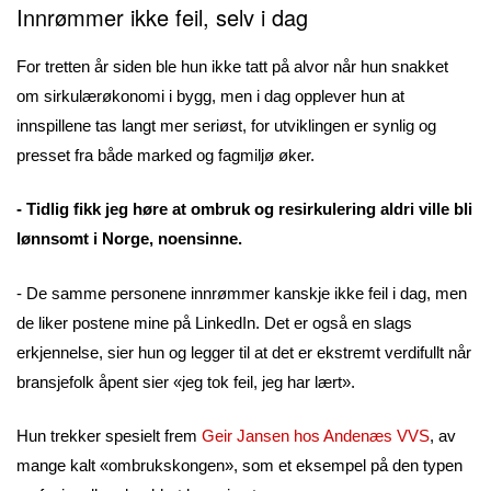
Innrømmer ikke feil, selv i dag
For tretten år siden ble hun ikke tatt på alvor når hun snakket
om sirkulærøkonomi i bygg, men i dag opplever hun at
innspillene tas langt mer seriøst, for utviklingen er synlig og
presset fra både marked og fagmiljø øker.
- Tidlig fikk jeg høre at ombruk og resirkulering aldri ville bli
lønnsomt i Norge, noensinne.
- De samme personene innrømmer kanskje ikke feil i dag, men
de liker postene mine på LinkedIn. Det er også en slags
erkjennelse, sier hun og legger til at det er ekstremt verdifullt når
bransjefolk åpent sier «jeg tok feil, jeg har lært».
Hun trekker spesielt frem
Geir Jansen hos Andenæs VVS
, av
mange kalt «ombrukskongen», som et eksempel på den typen