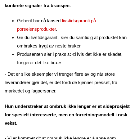
konkrete signaler fra bransjen.
Geberit har nå lansert
livstidsgaranti på
porselensprodukter
.
Gir du livstidsgaranti, sier du samtidig at produktet kan
ombrukes trygt av neste bruker.
Produsenten sier i praksis: «Hvis det ikke er skadet,
fungerer det like bra.»
- Det er slike eksempler vi trenger flere av og når store
leverandører gjør det, er det fordi de kjenner presset, fra
markedet og fagpersoner.
Hun understreker at ombruk ikke lenger er et sideprosjekt
for spesielt interesserte, men en forretningsmodell i rask
vekst.
- Vi er kommet dit at ombruk ikke lengre er å anse som