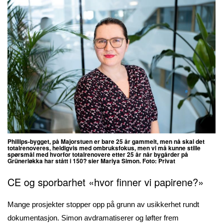
Phillips-bygget, på Majorstuen er bare 25 år gammelt, men nå skal det
totalrenoveres, heldigvis med ombruksfokus, men vi
må kunne stille
spørsmål med hvorfor totalrenovere etter 25 år når bygårder på
Grünerløkka har stått i 150? sier
Mariya Simon. Foto: Privat
CE og sporbarhet «hvor finner vi papirene?»
Mange prosjekter stopper opp på grunn av usikkerhet rundt
dokumentasjon. Simon avdramatiserer og løfter frem