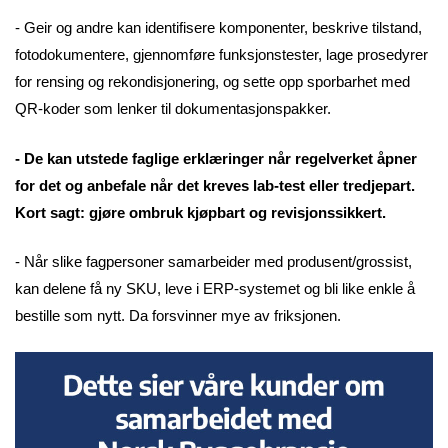
- Geir og andre kan identifisere komponenter, beskrive tilstand,
fotodokumentere, gjennomføre funksjonstester, lage prosedyrer
for rensing og rekondisjonering, og sette opp sporbarhet med
QR-koder som lenker til dokumentasjonspakker.
- De kan utstede faglige erklæringer når regelverket åpner
for det og anbefale når det kreves lab-test eller tredjepart.
Kort sagt: gjøre ombruk kjøpbart og revisjonssikkert.
- Når slike fagpersoner samarbeider med produsent/grossist,
kan delene få ny SKU, leve i ERP-systemet og bli like enkle å
bestille som nytt. Da forsvinner mye av friksjonen.