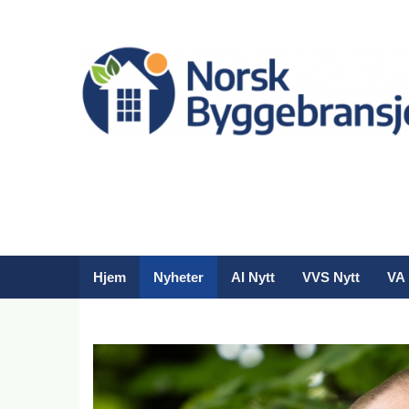
Hjem
Nyheter
AI Nytt
VVS Nytt
VA 