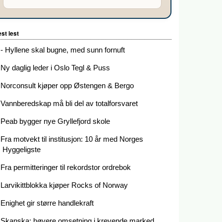
st lest
- Hyllene skal bugne, med sunn fornuft
Ny daglig leder i Oslo Tegl & Puss
Norconsult kjøper opp Østengen & Bergo
Vannberedskap må bli del av totalforsvaret
Peab bygger nye Gryllefjord skole
Fra motvekt til institusjon: 10 år med Norges
Hyggeligste
Fra permitteringer til rekordstor ordrebok
Larvikittblokka kjøper Rocks of Norway
Enighet gir større handlekraft
Skanska: høyere omsetning i krevende marked