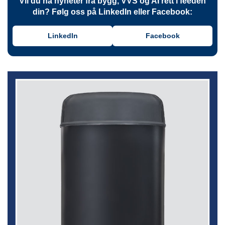
Vil du ha nyheter fra bygg, VVS og AI rett i feeden
din? Følg oss på LinkedIn eller Facebook:
LinkedIn
Facebook