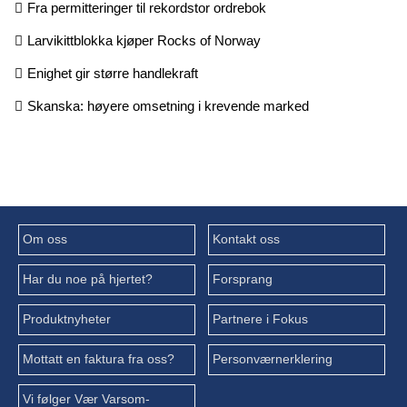
Fra permitteringer til rekordstor ordrebok
Larvikittblokka kjøper Rocks of Norway
Enighet gir større handlekraft
Skanska: høyere omsetning i krevende marked
Om oss
Kontakt oss
Har du noe på hjertet?
Forsprang
Produktnyheter
Partnere i Fokus
Mottatt en faktura fra oss?
Personværnerklering
Vi følger Vær Varsom-