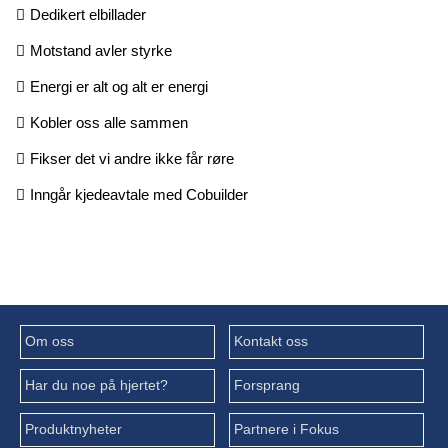
Dedikert elbillader
Motstand avler styrke
Energi er alt og alt er energi
Kobler oss alle sammen
Fikser det vi andre ikke får røre
Inngår kjedeavtale med Cobuilder
Om oss
Kontakt oss
Har du noe på hjertet?
Forsprang
Produktnyheter
Partnere i Fokus