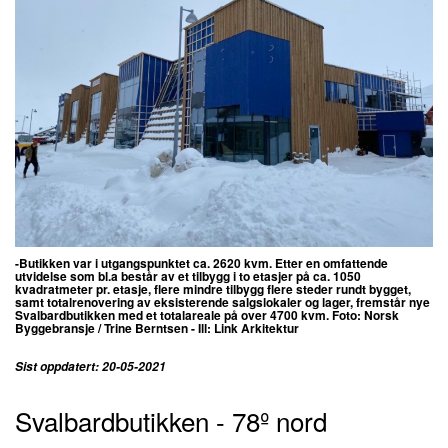
-Butikken var i utgangspunktet ca. 2620 kvm. Etter en omfattende
utvidelse som bl.a består av et tilbygg i to etasjer på ca. 1050
kvadratmeter pr. etasje, flere mindre tilbygg flere steder rundt bygget,
samt totalrenovering av eksisterende salgslokaler og lager, fremstår nye
Svalbardbutikken med et totalareale på over 4700 kvm. Foto: N
orsk
Byggebransje / Trine Berntsen - Ill: Link Arkitektur
Sist oppdatert: 20-05-2021
Svalbardbutikken - 78º nord