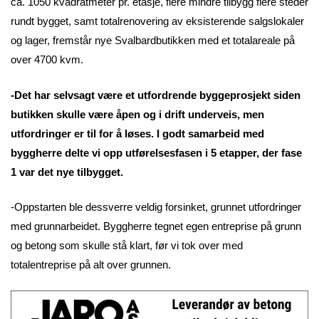
ca. 1050 kvadratmeter pr. etasje, flere mindre tilbygg flere steder
rundt bygget, samt totalrenovering av eksisterende salgslokaler
og lager, fremstår nye Svalbardbutikken med et totalareale på
over 4700 kvm.
-Det har selvsagt være et utfordrende byggeprosjekt siden
butikken skulle være åpen og i drift underveis, men
utfordringer er til for å løses. I godt samarbeid med
byggherre delte vi opp utførelsesfasen i 5 etapper, der fase
1 var det nye tilbygget.
-Oppstarten ble dessverre veldig forsinket, grunnet utfordringer
med grunnarbeidet. Byggherre tegnet egen entreprise på grunn
og betong som skulle stå klart, før vi tok over med
totalentreprise på alt over grunnen.