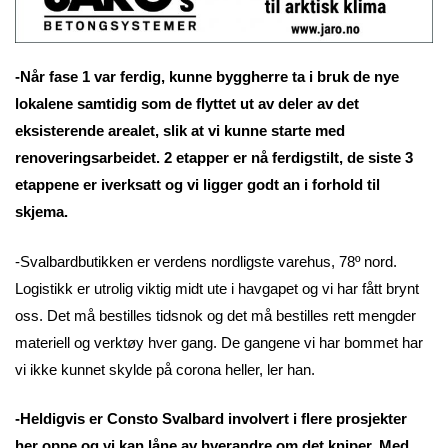
-Når fase 1 var ferdig, kunne byggherre ta i bruk de nye
lokalene samtidig som de flyttet ut av deler av det
eksisterende arealet, slik at vi kunne starte med
renoveringsarbeidet. 2 etapper er nå ferdigstilt, de siste 3
etappene er iverksatt og vi ligger godt an i forhold til
skjema.
-Svalbardbutikken er verdens nordligste varehus, 78º nord.
Logistikk er utrolig viktig midt ute i havgapet og vi har fått brynt
oss. Det må bestilles tidsnok og det må bestilles rett mengder
materiell og verktøy hver gang. De gangene vi har bommet har
vi ikke kunnet skylde på corona heller, ler han.
-Heldigvis er Consto Svalbard involvert i flere prosjekter
her oppe og vi kan låne av hverandre om det kniper. Med