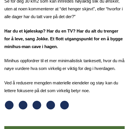
Se for deg 30 km2 som kan innredes nøyaktig slik du ønsker,
uten at noen kommenterer at “det henger skjevt”, eller “hvorfor i
alle dager har du tatt vare på det der?”
Har du et kjøleskap? Har du en TV? Har du alt du trenger
for å leve, sang Jokke. Et flott utgangspunkt for en å bygge
minihus-man cave i hagen.
Minihus oppfordrer til et mer minimalistisk tankesett, hvor du må
nøye vurdere hva som virkelig er viktig for deg i hverdagen.
Ved å redusere mengden materielle eiendeler og støy kan du
lettere fokusere på det som virkelig betyr noe.