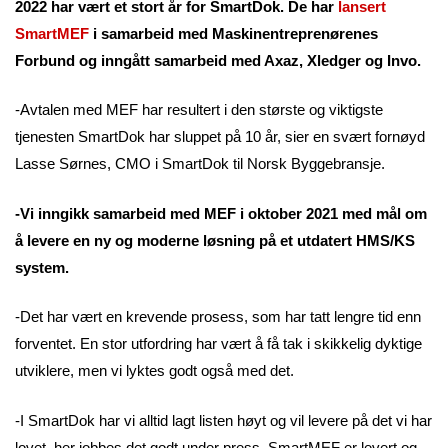
2022 har vært et stort år for SmartDok. De har
lansert
SmartMEF
i samarbeid med Maskinentreprenørenes
Forbund og inngått samarbeid med Axaz, Xledger og Invo.
-Avtalen med MEF har resultert i den største og viktigste
tjenesten SmartDok har sluppet på 10 år, sier en svært fornøyd
Lasse Sørnes, CMO i SmartDok til Norsk Byggebransje.
-Vi inngikk samarbeid med MEF i oktober 2021 med mål om
å levere en ny og moderne løsning på et utdatert HMS/KS
system.
-Det har vært en krevende prosess, som har tatt lengre tid enn
forventet. En stor utfordring har vært å få tak i skikkelig dyktige
utviklere, men vi lyktes godt også med det.
-I SmartDok har vi alltid lagt listen høyt og vil levere på det vi har
lovet, her jobbes det godt under press. SmartMEF er levert og