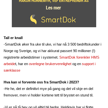
Tall er knall
-SmartDok øker fra uke til uke, vi har nå 3 500 bedriftskunder i
Norge og Sverige, og vi har akkurat passert 90 millioner (!)
registrerte arbeidstimer i systemet.
SmartDok forenkler HMS
arbeide
t, har en
overlegne brukervennlighet
og en
support i
særklasse
Hva kan vi forvente oss fra SmartDok i 2023?
-He he, det er definitivt mye på gang og det vil skje en del
fremover, men vi holder kortene tett til brystet en stund til.
-Vi er på tå hev og vil alltid bli bedre. Heldigvis har vi flotte