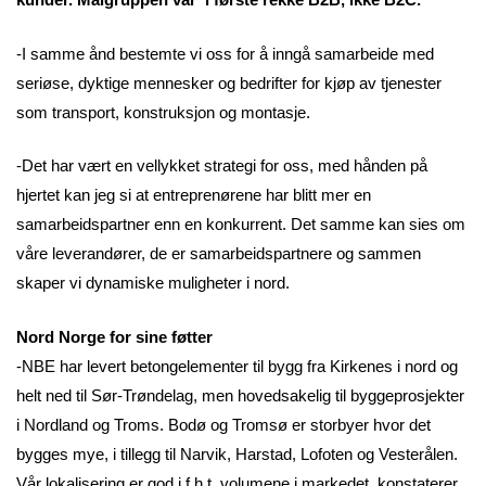
-I samme ånd bestemte vi oss for å inngå samarbeide med
seriøse, dyktige mennesker og bedrifter for kjøp av tjenester
som transport, konstruksjon og montasje.
-Det har vært en vellykket strategi for oss, med hånden på
hjertet kan jeg si at entreprenørene har blitt mer en
samarbeidspartner enn en konkurrent. Det samme kan sies om
våre leverandører, de er samarbeidspartnere og sammen
skaper vi dynamiske muligheter i nord.
Nord Norge for sine føtter
-NBE har levert betongelementer til bygg fra Kirkenes i nord og
helt ned til Sør-Trøndelag, men hovedsakelig til byggeprosjekter
i Nordland og Troms. Bodø og Tromsø er storbyer hvor det
bygges mye, i tillegg til Narvik, Harstad, Lofoten og Vesterålen.
Vår lokalisering er god i f.h.t. volumene i markedet, konstaterer