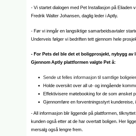
- Vi startet dialogen med Pet Installasjon på Eliaden 
Fredrik Walter Johansen, daglig leder i Aptly.
- Før vi inngår en langsiktige samarbeidsavtaler star
Underveis følger vi bedriften tett gjennom hele prosjekte
- For Pets del ble det et boligprosjekt, nybygg av 
Gjennom Aptly plattformen valgte Pet å:
Sende ut felles informasjon til samtlige boligeie
Holde oversikt over all ut- og inngående kom
Effektivisere møtebooking for de som ønsket p
Gjennomføre en forventningsstyrt kundereise, i
- All informasjon blir liggende på plattformen, tilknyt
kunden også etter at de har overtatt boligen. Her li
mersalg også lengre frem.