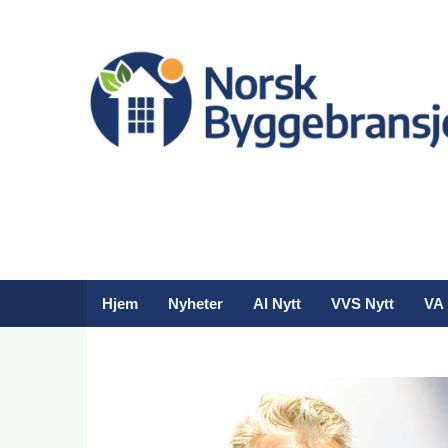
Hjem
Nyheter
AI Nytt
VVS Nytt
VA 