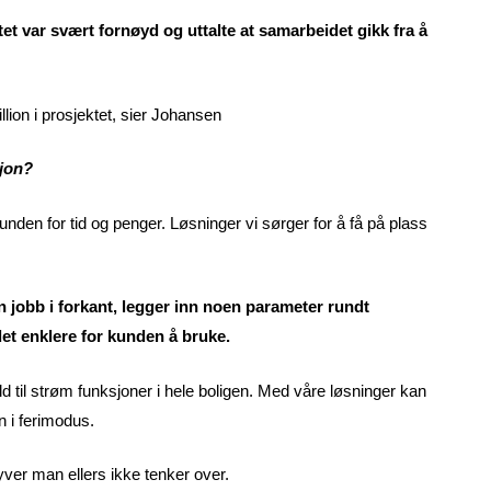
t var svært fornøyd og uttalte at samarbeidet gikk fra å
ion i prosjektet, sier Johansen
sjon?
nden for tid og penger. Løsninger vi sørger for å få på plass
n jobb i forkant, legger inn noen parameter rundt
et enklere for kunden å bruke.
d til strøm funksjoner i hele boligen. Med våre løsninger kan
n i ferimodus.
ver man ellers ikke tenker over.