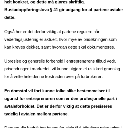
helt konkret, og dette må gjøres skriftlig.
Bustadoppføringslova § 41 gir adgang for at partene avtaler
dette.
Også her er det derfor viktig at partene regulere når
vederlagsjustering er aktuelt, hvor mye av prisøkningen som
kan kreves dekket, samt hvordan dette skal dokumenteres.
Upresise og generelle forbehold i entreprenørens tilbud vedr.
prisendringer i markedet, vil kunne utgjøre et usikkert grunnlag
for å velte hele denne kostnaden over på forbrukeren.
En domstol vil fort kunne tolke slike bestemmelser til
ugunst for entreprenøren som er den profesjonelle part i
avtaleforholdet. Det er derfor viktig at dette presiseres
tydelig i avtalen mellom partene.
Dersom din bedrift har behov for hjelp til å håndtere prisøkning i