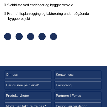
Sjekkliste ved endringer og byggherresvikt
Fremdriftsplanlegging og fakturering under pågående
byggeprosjekt
Om oss
Kontakt oss
Har du noe på hjertet?
Forsprang
Produktnyheter
Partnere i Fokus
Mottatt en faktura fra oss?
Personværnerklering